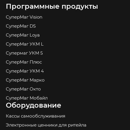
Программные продукты
СуперМаг Vision
СуперМаг DS
СуперМаг Loya
СуперМаг УКМ L
Супермаг УКМ 5
СуперМаг Плюс
СуперМаг УКМ 4
СуперМаг Марко
СуперМаг Окто
СуперМаг Мобайл
Оборудование
Кассы самообслуживания
Электронные ценники для ритейла