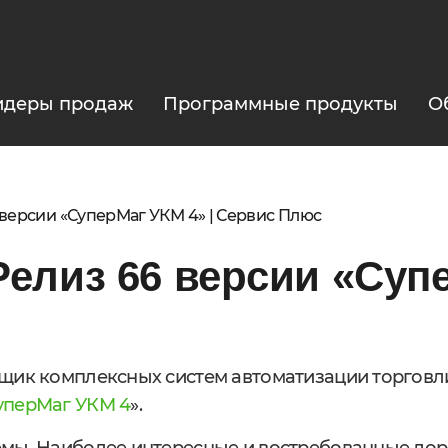
идеры продаж
Программные продукты
О
версии «СуперМаг УКМ 4» | Сервис Плюс
елиз 66 версии «Суп
вщик комплексных систем автоматизации торговл
уперМаг УКМ 4
».