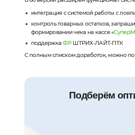
В 66 версии расширен функционал сист
интеграция с системой работы с лоял
контроль товарных остатков, запраши
формировании чека на кассе «
СуперМ
поддержка
ФР
ШТРИХ-ЛАЙТ-ПТК
С полным списком доработок, можно поз
Подберём опт