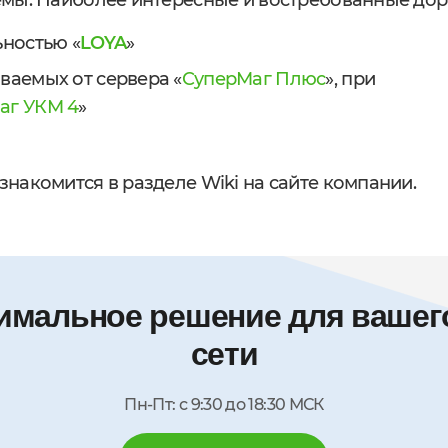
емы. Наиболее интересные и востребованные дор
ьностью «
LOYA
»
ваемых от сервера «
СуперМаг Плюс
», при
аг УКМ 4
»
накомится в разделе Wiki на сайте компании.
имальное решение для вашего
сети
Пн-Пт: с 9:30 до 18:30 МСК