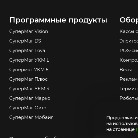
Программные продукты
Обо
СуперМаг Vision
Кассы 
СуперМаг DS
Электр
СуперМаг Loya
POS-си
СуперМаг УКМ L
Контро
Супермаг УКМ 5
Весы
СуперМаг Плюс
Реклам
СуперМаг УКМ 4
Термин
СуперМаг Марко
Роботы
СуперМаг Окто
СуперМаг Мобайл
Продолжая ис
на использов
на странице