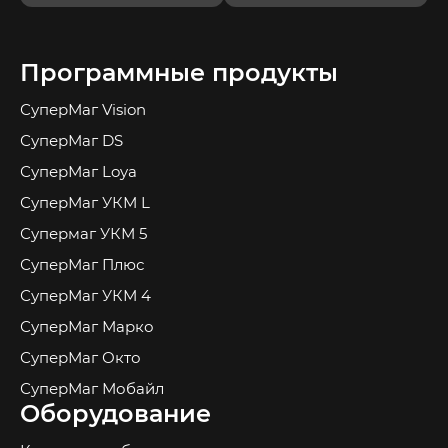
Программные продукты
СуперМаг Vision
СуперМаг DS
СуперМаг Loya
СуперМаг УКМ L
Супермаг УКМ 5
СуперМаг Плюс
СуперМаг УКМ 4
СуперМаг Марко
СуперМаг Окто
СуперМаг Мобайл
Оборудование