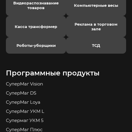
Видеораспознавание
Компьютерные весы
товаров
Реклама в торговом
Касса трансформер
зале
Роботы-уборщики
ТСД
Программные продукты
СуперМаг Vision
СуперМаг DS
СуперМаг Loya
СуперМаг УКМ L
Супермаг УКМ 5
СуперМаг Плюс