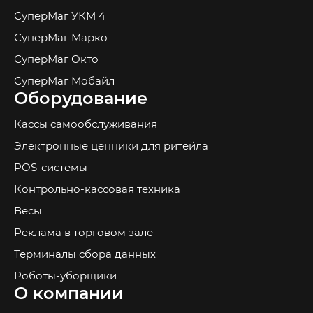
СуперМаг УКМ 4
СуперМаг Марко
СуперМаг Окто
СуперМаг Мобайл
Оборудование
Кассы самообслуживания
Электронные ценники для ритейла
POS-системы
Контрольно-кассовая техника
Весы
Реклама в торговом зале
Терминалы сбора данных
Роботы-уборщики
О компании