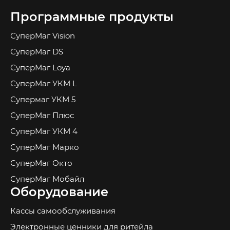
Программные продукты
СуперМаг Vision
СуперМаг DS
СуперМаг Loya
СуперМаг УКМ L
Супермаг УКМ 5
СуперМаг Плюс
СуперМаг УКМ 4
СуперМаг Марко
СуперМаг Окто
СуперМаг Мобайл
Оборудование
Кассы самообслуживания
Электронные ценники для ритейла