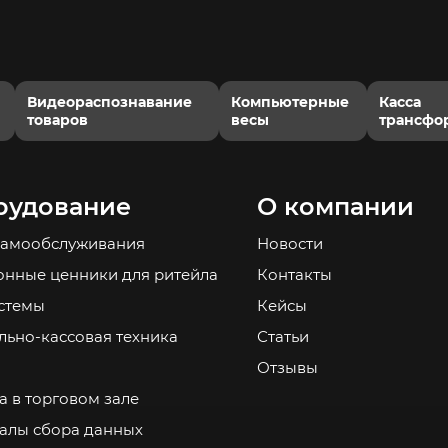
Видеораспознавание
Компьютерные
Касса
товаров
весы
трансфо
рудование
О компании
самообслуживания
Новости
онные ценники для ритейла
Контакты
стемы
Кейсы
льно-кассовая техника
Статьи
Отзывы
а в торговом зале
алы сбора данных