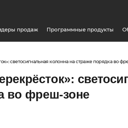
идеры продаж
Программные продукты
О
к»: светосигнальная колонна на страже порядка во фр
рекрёсток»: светоси
а во фреш-зоне