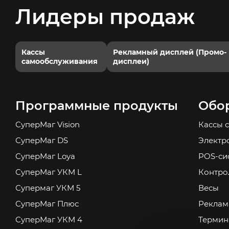
Лидеры продаж
Кассы
Рекламный дисплей (Промо-
самообслуживания
дисплеи)
Программные продукты
Обо
СуперМаг Vision
Кассы 
СуперМаг DS
Электр
СуперМаг Loya
POS-си
СуперМаг УКМ L
Контро
Супермаг УКМ 5
Весы
СуперМаг Плюс
Реклам
СуперМаг УКМ 4
Термин