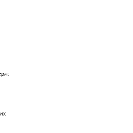
дач:
их