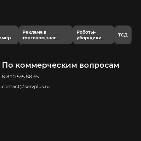
Реклама в
Роботы-
ТСД
рмер
торговом зале
уборщики
По коммерческим вопросам
8 800 555 88 65
contact@servplus.ru