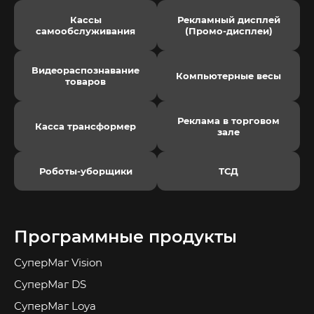
Кассы
Рекламный дисплей
самообслуживания
(Промо-дисплеи)
Видеораспознавание
Компьютерные весы
товаров
Реклама в торговом
Касса трансформер
зале
Роботы-уборщики
ТСД
Программные продукты
СуперМаг Vision
СуперМаг DS
СуперМаг Loya