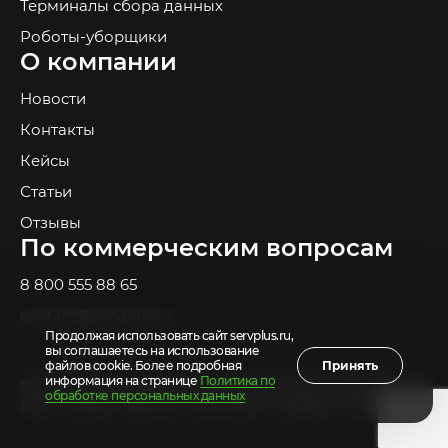
Терминалы сбора данных
Роботы-уборщики
О компании
Новости
Контакты
Кейсы
Статьи
Отзывы
По коммерческим вопросам
8 800 555 88 65
contact@servplus.ru
Продолжая использовать сайт servplus.ru,
вы соглашаетесь на использование
файлов cookie. Более подробная
Принять
информация на странице
Политика по
Политика по обработке персональных данных
обработке персональных данных
1992—2026 © Группа компаний «Сервис Плюс»