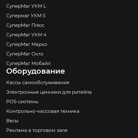
СуперМаг УКМ L
Супермаг УКМ 5
СуперМаг Плюс
СуперМаг УКМ 4
СуперМаг Марко
СуперМаг Окто
СуперМаг Мобайл
Оборудование
Кассы самообслуживания
Электронные ценники для ритейла
POS-системы
Контрольно-кассовая техника
Весы
Реклама в торговом зале