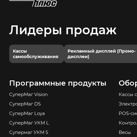
Лидеры продаж
Кассы
Рекламный дисплей (Промо-
самообслуживания
дисплеи)
Программные продукты
Обо
СуперМаг Vision
Кассы 
СуперМаг DS
Электр
СуперМаг Loya
POS-си
СуперМаг УКМ L
Контро
Супермаг УКМ 5
Весы