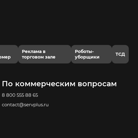
Реклама в
Роботы-
ТСД
рмер
торговом зале
уборщики
По коммерческим вопросам
8 800 555 88 65
contact@servplus.ru