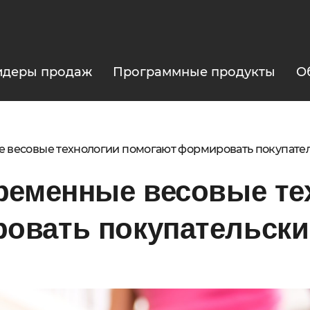
идеры продаж
Программные продукты
О
е весовые технологии помогают формировать покупател
временные весовые те
овать покупательски