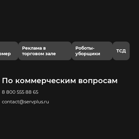
Реклама в
Роботы-
ТСД
рмер
торговом зале
уборщики
По коммерческим вопросам
8 800 555 88 65
contact@servplus.ru