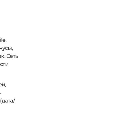
le
,
нусы,
к. Сеть
сти
ей,
ь
(дата/