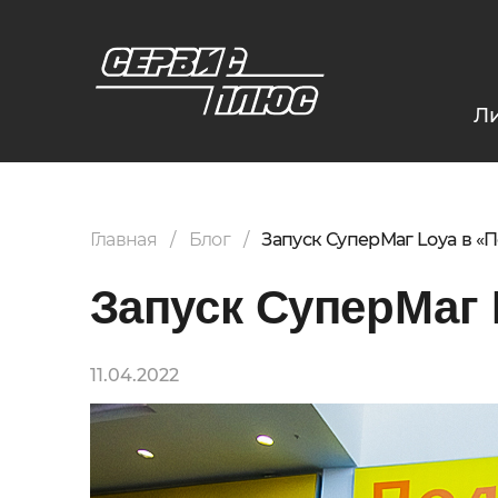
Л
Главная
Блог
Запуск СуперМаг Loya в «
Запуск СуперМаг 
11.04.2022