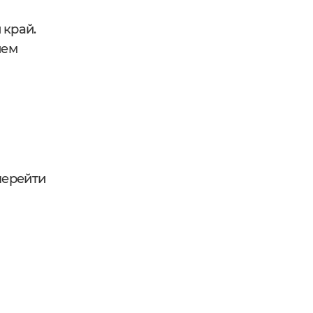
 край.
ием
перейти