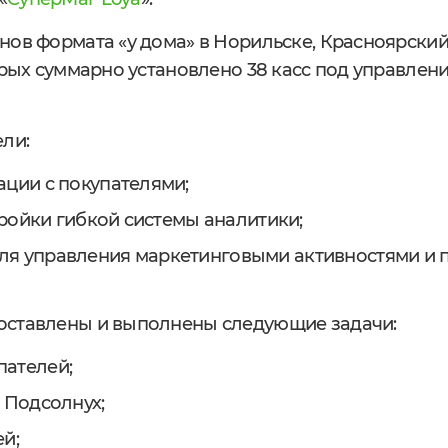
нов формата «у дома» в Норильске, Красноярский
орых суммарно установлено 38 касс под управлен
ели:
ации с покупателями;
тройки гибкой системы аналитики;
ля управления маркетинговыми активностями и 
оставлены и выполнены следующие задачи:
пателей;
 Подсолнух;
й;