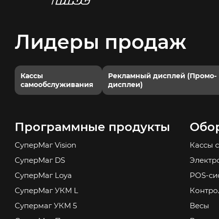
Лидеры продаж
Кассы
Рекламный дисплей (Промо-
самообслуживания
дисплеи)
Программные продукты
Обо
СуперМаг Vision
Кассы 
СуперМаг DS
Электр
СуперМаг Loya
POS-си
СуперМаг УКМ L
Контро
Супермаг УКМ 5
Весы