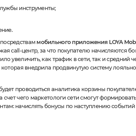
cлужбы инструменты;
ние.
 посредствам
мобильного приложения LOYA Mobi
жая call-центр, за что покупателю начисляются бо
ло увеличить, как трафик в сети, так и средний че
е, которая внедрила продвинутую систему лояльно
будет проводиться аналитика корзины покупател
а счет чего маркетологи сети смогут формироват
там: начислять бонусы по наступлению событий 