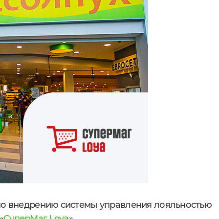
 по внедрению системы управления лояльностью
«
СуперМаг Loya
».