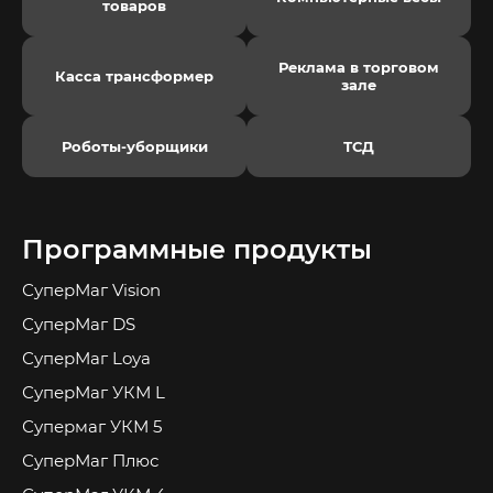
товаров
Реклама в торговом
Касса трансформер
зале
Роботы-уборщики
ТСД
Программные продукты
СуперМаг Vision
СуперМаг DS
СуперМаг Loya
СуперМаг УКМ L
Супермаг УКМ 5
СуперМаг Плюс