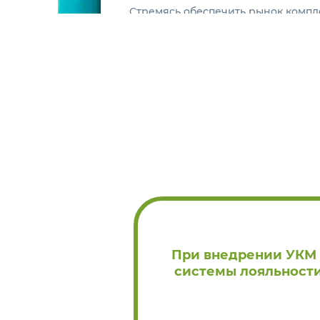
Стремясь обеспечить рынок компл
задачи, связанные с процессами 
покупателей, компания Сервис Плю
"из коробки" получить современн
лояльности в едином исполнении.
Обсудить установку
При внедрении УКМ L
системы лояльности