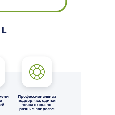
 L
мени
Профессиональная
е
поддержка, единая
ей
точка входа по
разным вопросам