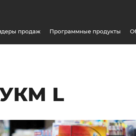
идеры продаж
Программные продукты
О
 УКМ L