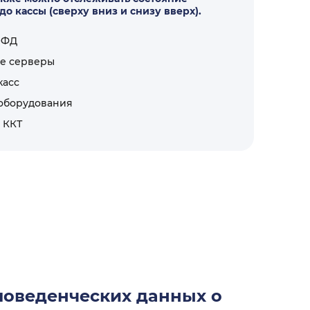
до кассы (сверху вниз и снизу вверх).
ОФД
ые серверы
касс
 оборудования
 ККТ
поведенческих данных о