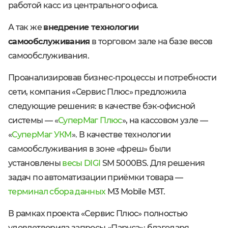
работой касс из центрального офиса.
А так же
внедрение технологии
самообслуживания
в торговом зале на базе весов
самообслуживания.
Проанализировав бизнес-процессы и потребности
сети, компания «Сервис Плюс» предложила
следующие решения: в качестве бэк-офисной
системы — «
СуперМаг Плюс
», на кассовом узле —
«
СуперМаг УКМ
». В качестве технологии
самообслуживания в зоне «фреш» были
установлены
весы DIGI
SM 5000BS. Для решения
задач по автоматизации приёмки товара —
терминал сбора данных
M3 Mobile M3T.
В рамках проекта «Сервис Плюс» полностью
удовлетворила запросы «Паруса»: благодаря