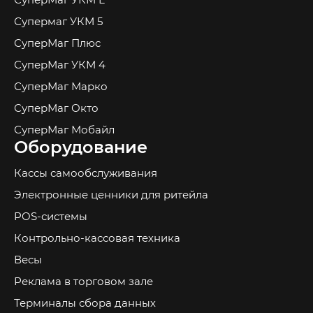
Супермаг УКМ 5
СуперМаг Плюс
СуперМаг УКМ 4
СуперМаг Марко
СуперМаг Окто
СуперМаг Мобайл
Оборудование
Кассы самообслуживания
Электронные ценники для ритейла
POS-системы
Контрольно-кассовая техника
Весы
Реклама в торговом зале
Терминалы сбора данных