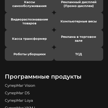
Кассы
Рекламный дисплей
самообслуживания
(Промо-дисплеи)
Видеораспознавание
Компьютерные весы
товаров
Реклама в торговом
Касса трансформер
зале
Роботы-уборщики
ТСД
Программные продукты
СуперМаг Vision
СуперМаг DS
СуперМаг Loya
СуперМаг УКМ L