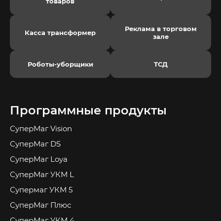
товаров
Реклама в торговом
Касса трансформер
зале
Роботы-уборщики
ТСД
Программные продукты
СуперМаг Vision
СуперМаг DS
СуперМаг Loya
СуперМаг УКМ L
Супермаг УКМ 5
СуперМаг Плюс
СуперМаг УКМ 4