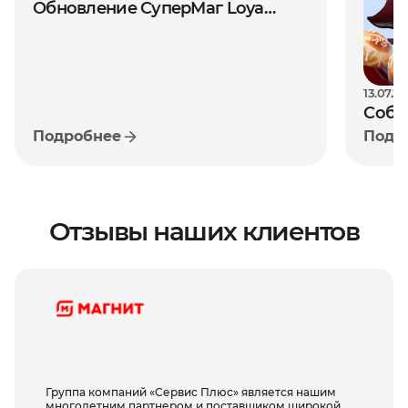
Обновление СуперМаг Loya
Версия 1.81 (июль 2026)
13.07.2
Собс
Подробнее
Подр
рите
реша
рост
Отзывы наших клиентов
Группа компаний «Сервис Плюс» является нашим
многолетним партнером и поставщиком широкой