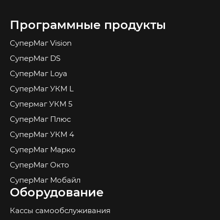
Программные продукты
СуперМаг Vision
СуперМаг DS
СуперМаг Loya
СуперМаг УКМ L
Супермаг УКМ 5
СуперМаг Плюс
СуперМаг УКМ 4
СуперМаг Марко
СуперМаг Окто
СуперМаг Мобайл
Оборудование
Кассы самообслуживания