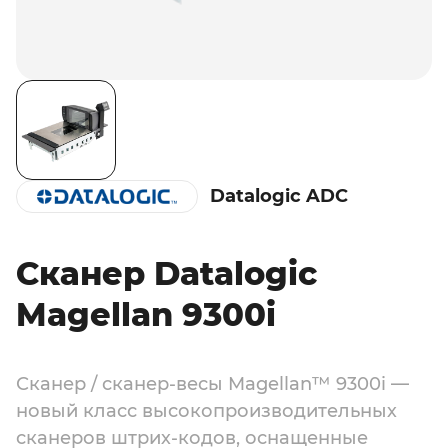
Datalogic ADC
Сканер Datalogic
Magellan 9300i
Сканер / сканер-весы Magellan™ 9300i —
новый класс высокопроизводительных
сканеров штрих-кодов, оснащенные