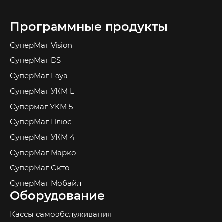
Программные продукты
СуперМаг Vision
СуперМаг DS
СуперМаг Loya
СуперМаг УКМ L
Супермаг УКМ 5
СуперМаг Плюс
СуперМаг УКМ 4
СуперМаг Марко
СуперМаг Окто
СуперМаг Мобайл
Оборудование
Кассы самообслуживания