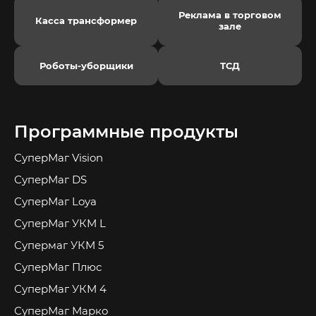
Реклама в торговом
Касса трансформер
зале
Роботы-уборщики
ТСД
Программные продукты
СуперМаг Vision
СуперМаг DS
СуперМаг Loya
СуперМаг УКМ L
Супермаг УКМ 5
СуперМаг Плюс
СуперМаг УКМ 4
СуперМаг Марко