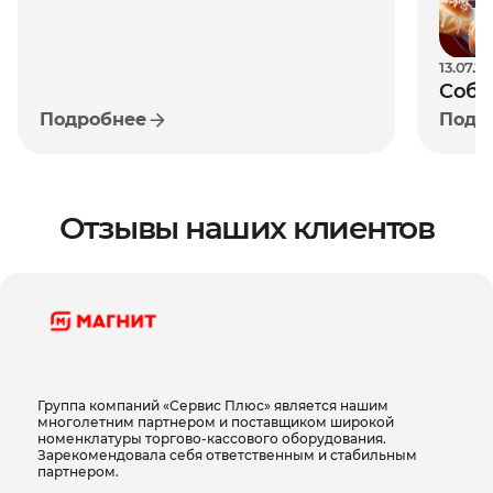
производительность и эффективность
работы.
13.07.2
Благодаря встроенной батарее емкостью
Собс
2600 mAh, UROVO K319 обеспечивает
Подробнее
Подр
рите
длительное время работы без подзарядки.
реша
Это делает его мобильным и удобным для
рост
использования в любом месте.
Отзывы наших клиентов
UROVO K319 сочетает в себе простоту
использования, высокую скорость печати,
разнообразные настройки и функции, что
делает его идеальным выбором для
организаций, которым требуется надежный и
Группа компаний «Сервис Плюс» является нашим
удобный принтер для мобильной печати
многолетним партнером и поставщиком широкой
этикеток.
номенклатуры торгово-кассового оборудования.
Зарекомендовала себя ответственным и стабильным
партнером.